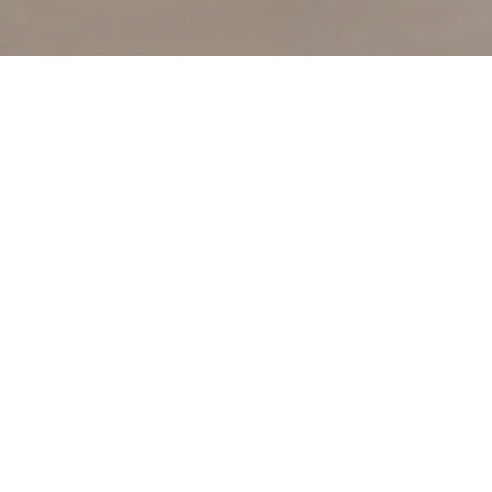
В данный момент я предлагаю два варианта
индивидуальной работы со мной:
1. Полный анализ внешности
(документ)
Вы присылаете ваши фотографии и через