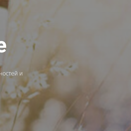
е
ностей и